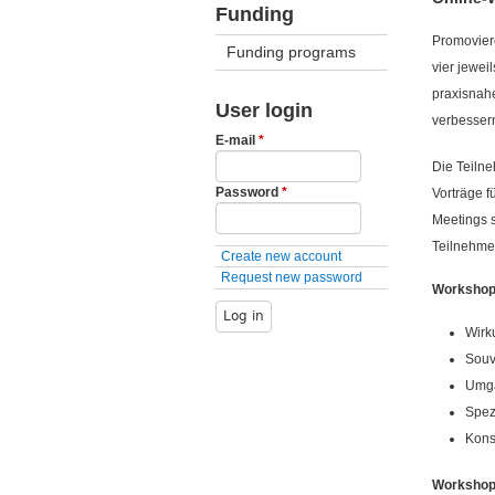
Funding
Promovier
Funding programs
vier jewei
praxisnah
User login
verbesser
E-mail
*
Die Teilne
Password
*
Vorträge f
Meetings 
Teilnehmen
Create new account
Request new password
Workshop-
Wirk
Souv
Umga
Spez
Kons
Workshop