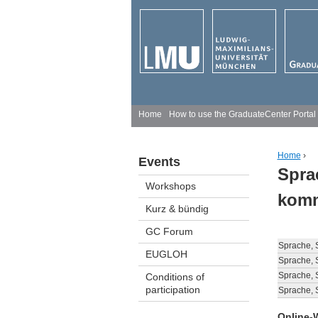
M
Home
How to use the GraduateCenter Portal
a
Home
›
Events
i
Spra
You ar
Workshops
n
komm
Kurz & bündig
m
GC Forum
e
Sprache, 
EUGLOH
Sprache, 
n
Sprache, 
Conditions of
participation
Sprache, 
u
Online-