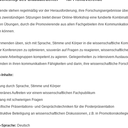
ende stehen regelmäßig vor der Herausforderung, ihre Forschungsergebnisse übe
ls zweistündigen Sitzungen bietet dieser Online-Workshop eine fundierte Kombina
en Übungen, durch die Promovierende aus allen Fachgebieten ihre Kommunikations
n können.
hmenden üben, sich mit Sprache, Stimme und Körper in die wissenschaftliche Komm
ür Konferenzen zu optimieren, souverän auf Fragen zu reagieren, wissenschaftliche
sowie Arbeitsgruppen kompetent zu agieren. Gelegenheiten zu intensivem Austaus
den in ihren kommunikativen Fähigkeiten und darin, ihre wissenschaftliche Forsc
Inhalte:
ung durch Sprache, Stimme und Körper
eränes Auftreten vor einem wissenschaftlichen Fachpublikum
ng mit schwierigen Fragen
ifische Präsentations- und Gesprächstechniken für die Posterpräsentation
truktive Beteiligung an wissenschaftlichen Diskussionen, z.B. in Promotionskollegi
-Sprache:
Deutsch