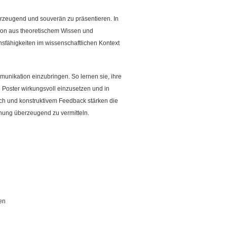
rzeugend und souverän zu präsentieren. In
tion aus theoretischem Wissen und
fähigkeiten im wissenschaftlichen Kontext
unikation einzubringen. So lernen sie, ihre
 Poster wirkungsvoll einzusetzen und in
ch und konstruktivem Feedback stärken die
hung überzeugend zu vermitteln.
en