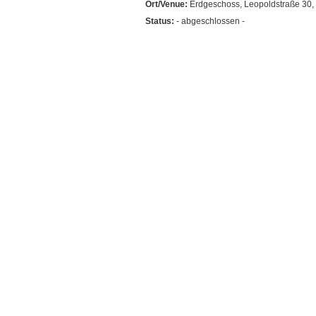
Ort/Venue:
Erdgeschoss, Leopoldstraße 30
Status:
- abgeschlossen -