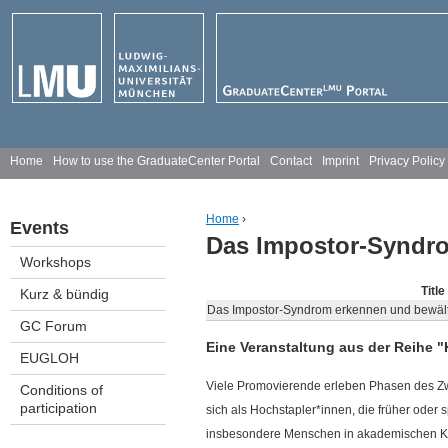
Jump to navigation
M
Home
How to use the GraduateCenter Portal
Contact
Imprint
Privacy Policy
a
Home
›
Events
i
Das Impostor-Syndr
You are here
Workshops
n
Title
Kurz & bündig
m
Das Impostor-Syndrom erkennen und bewäl
GC Forum
e
Eine Veranstaltung aus der Reihe 
EUGLOH
n
Viele Promovierende erleben Phasen des Zwe
Conditions of
participation
sich als Hochstapler*innen, die früher oder 
u
insbesondere Menschen in akademischen K