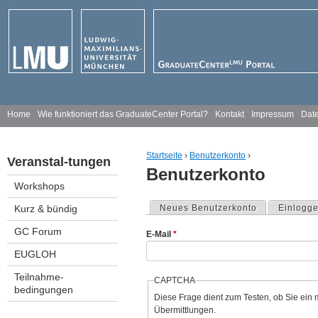
Jump to navigation
H
Home
Wie funktioniert das GraduateCenter Portal?
Kontakt
Impressum
Date
a
Startseite
›
Benutzerkonto
›
Veranstal-tungen
u
Benutzerkonto
You are here
Workshops
p
Kurz & bündig
Neues Benutzerkonto
Einlogg
Primary tabs
t
GC Forum
E-Mail
*
m
EUGLOH
e
Teilnahme-
CAPTCHA
bedingungen
n
Diese Frage dient zum Testen, ob Sie ein 
Übermittlungen.