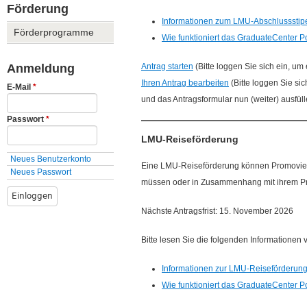
ü
Förderung
Informationen zum LMU-Abschlusssti
Förderprogramme
Wie funktioniert das GraduateCenter P
Antrag starten
(Bitte loggen Sie sich ein, um
Anmeldung
Ihren Antrag bearbeiten
(Bitte loggen Sie sic
E-Mail
*
und das Antragsformular nun (weiter) ausfül
Passwort
*
LMU-Reiseförderung
Neues Benutzerkonto
Eine LMU-Reiseförderung können Promoviere
Neues Passwort
müssen oder in Zusammenhang mit ihrem Pro
Nächste Antragsfrist: 15. November 2026
Bitte lesen Sie die folgenden Informationen v
Informationen zur LMU-Reiseförderun
Wie funktioniert das GraduateCenter P