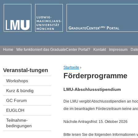
Jump to navigation
H
Home
Wie funktioniert das GraduateCenter Portal?
Kontakt
Impressum
Date
a
Startseite
›
Veranstal-tungen
u
Förderprogramme
You are here
Workshops
p
LMU-Abschlussstipendium
Kurz & bündig
t
GC Forum
Die LMU vergibt Abschlussstipendien an hoc
m
die im beantragten Förderzeitraum keine an
EUGLOH
e
Teilnahme-
Nächste Antragsfrist: 15. Oktober 2026
bedingungen
n
Bitte lesen Sie die folgenden Informationen v