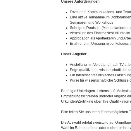
Unsere Anforderungen:
Exzellente Kommunikations- und Team
Eine aktive Teilnahme im Doktorande
Seminaren und Workshops
Sehr gute Deutsch- (Mindestanforderu
Abschluss des Pharmaziestudiums im z
Approbation als Apotheker/in und Arbe
Erfahrung im Umgang mit onkologische
Unser Angebot:
Anstellung mit Vergütung nach TV-L, be
Enge qualifizierte, wissenschaftliche
Ein interessantes klinisches Forschu
Kurse für wissenschaftliche Schlüssel
Benötigte Unterlagen: Lebenslauf, Motivati
Empfehlungsschreiben und/oder Angabe eine
Urkunden/Zertifikate über Ihre Qualifikatio
Bitte teilen Sie uns Ihren frühestmöglichen T
Die Auswahl erfolgt zweistufig auf Grundla
Wahl im Rahmen eines oder mehrerer Inter