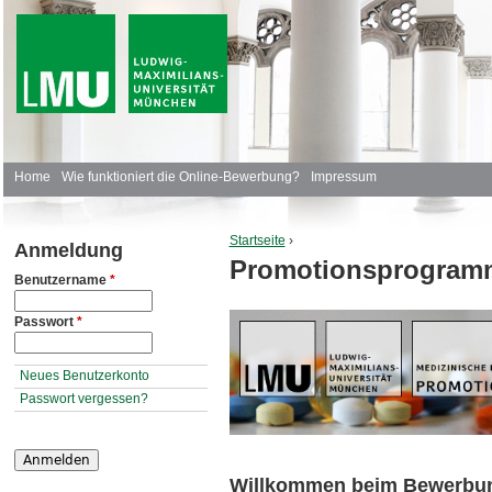
J
H
Home
Wie funktioniert die Online-Bewerbung?
Impressum
a
Startseite
›
Anmeldung
u
Promotionsprogramm
Sie sind hier
Benutzername
*
p
Passwort
*
t
m
Neues Benutzerkonto
Passwort vergessen?
e
n
Willkommen beim Bewerbun