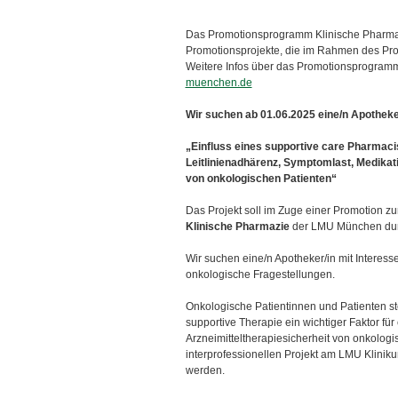
ü
Das Promotionsprogramm Klinische Pharmazie
Promotionsprojekte, die im Rahmen des Prog
Weitere Infos über das Promotionsprogramm
muenchen.de
Wir suchen ab 01.06.2025 eine/n Apotheker
„Einfluss eines supportive care Pharmacis
Leitlinienadhärenz, Symptomlast, Medikat
von onkologischen Patienten“
Das Projekt soll im Zuge einer Promotion z
Klinische Pharmazie
der LMU München dur
Wir suchen eine/n Apotheker/in mit Interess
onkologische Fragestellungen.
Onkologische Patientinnen und Patienten st
supportive Therapie ein wichtiger Faktor fü
Arzneimitteltherapiesicherheit von onkolog
interprofessionellen Projekt am LMU Kliniku
werden.