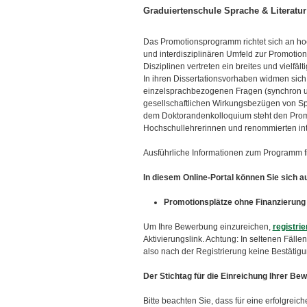
ü
Graduiertenschule Sprache & Literatur
Das Promotionsprogramm richtet sich an hoc
und interdisziplinären Umfeld zur Promotio
Disziplinen vertreten ein breites und vielf
In ihren Dissertationsvorhaben widmen sic
einzelsprachbezogenen Fragen (synchron un
gesellschaftlichen Wirkungsbezügen von Sp
dem Doktorandenkolloquium steht den Prom
Hochschullehrerinnen und renommierten int
Ausführliche Informationen zum Programm f
In diesem Online-Portal können Sie sich 
Promotionsplätze ohne Finanzierung
Um Ihre Bewerbung einzureichen,
registrie
Aktivierungslink. Achtung: In seltenen Fäl
also nach der Registrierung keine Bestätigu
Der
Stichtag
für die Einreichung Ihrer Be
Bitte beachten Sie, dass für eine erfolgr