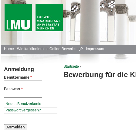
J
H
Home
Wie funktioniert die Online-Bewerbung?
Impressum
a
Startseite
›
Anmeldung
u
Bewerbung für die K
Sie sind hier
Benutzername
*
p
Passwort
*
t
m
Neues Benutzerkonto
Passwort vergessen?
e
n