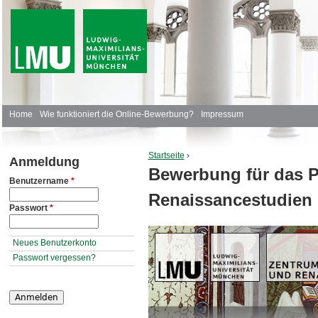
J
H
Home
Wie funktioniert die Online-Bewerbung?
Impressum
a
Startseite
›
Anmeldung
u
Bewerbung für das P
Sie sind hier
Benutzername
*
p
Renaissancestudien
Passwort
*
t
m
Neues Benutzerkonto
Passwort vergessen?
e
n