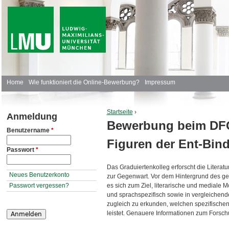
J
H
Home
Wie funktioniert die Online-Bewerbung?
Impressum
a
Startseite
›
Anmeldung
u
Bewerbung beim DFG-
Sie sind hier
Benutzername
*
p
Figuren der Ent-Bin
Passwort
*
t
Das Graduiertenkolleg erforscht die Literat
m
Neues Benutzerkonto
zur Gegenwart. Vor dem Hintergrund des ge
Passwort vergessen?
es sich zum Ziel, literarische und mediale M
e
und sprachspezifisch sowie in vergleichend
zugleich zu erkunden, welchen spezifischen 
n
leistet. Genauere Informationen zum Forsc