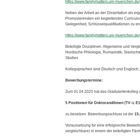
ü
https://www.familymatters.uni-muenchen.d
Neben der Arbeit an der Dissertation als e
Promovierenden ein begleitendes Curriculum
Gelegenheit, Schlüsselqualifikationen zu e
https://www.familymatters.uni-muenchen.d
Beteiligte Disziplinen: Allgemeine und Vergl
Nordische Philologie, Romanistik, Slavische
Studies
Kollegsprachen sind Deutsch und Englisch,
Bewerbungstermine:
Zum 01.04.2025 hat das Graduiertenkolleg 
5 Positionen für Doktorand/innen (TV–L E13,
zu besetzen. Bewerbungsschluss ist der
15.
Voraussetzung für eine erfolgreiche Bewerb
vergleichbare) in einem der beteiligten Fä