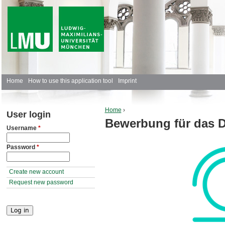
J
M
Home
How to use this application tool
Imprint
a
Home
›
User login
i
Bewerbung für das 
You are here
Username
*
n
Password
*
m
e
Create new account
Request new password
n
u