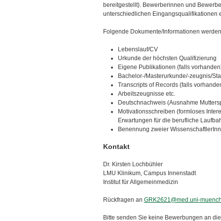
bereitgestellt). Bewerberinnen und Bewerbe
unterschiedlichen Eingangsqualifikationen 
Folgende Dokumente/Informationen werden 
Lebenslauf/CV
Urkunde der höchsten Qualifizierung
Eigene Publikationen (falls vorhanden
Bachelor-/Masterurkunde/-zeugnis/St
Transcripts of Records (falls vorhande
Arbeitszeugnisse etc.
Deutschnachweis (Ausnahme Muttersp
Motivationsschreiben (formloses Inter
Erwartungen für die berufliche Laufba
Benennung zweier WissenschaftlerInn
Kontakt
Dr. Kirsten Lochbühler
LMU Klinikum, Campus Innenstadt
Institut für Allgemeinmedizin
Rückfragen an
GRK2621@med.uni-muench
Bitte senden Sie keine Bewerbungen an die